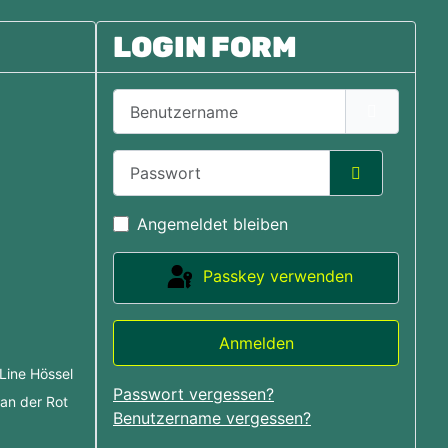
LOGIN FORM
Benutzername
Passwort
Passwort a
Angemeldet bleiben
Passkey verwenden
: MTB Anlagen
Anmelden
Line Hössel
Passwort vergessen?
an der Rot
Benutzername vergessen?