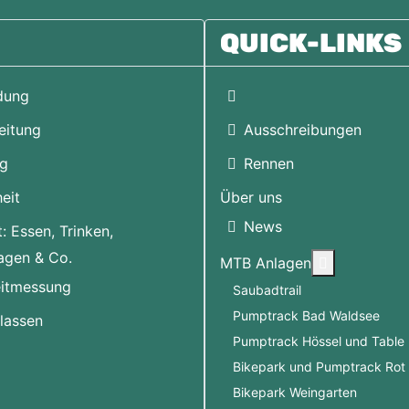
QUICK-LINKS
Home
dung
eitung
Ausschreibungen
ag
Rennen
eit
Über uns
News
: Essen, Trinken,
agen & Co.
More about
MTB Anlagen
itmessung
Saubadtrail
Pumptrack Bad Waldsee
klassen
Pumptrack Hössel und Table 
Bikepark und Pumptrack Rot 
Bikepark Weingarten