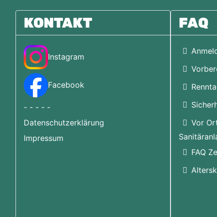
KONTAKT
FAQ
Anmel
Instagram
Vorber
Facebook
Rennt
Sicherh
- - - - -
Datenschutzerklärung
Vor Ort
Sanitäranl
Impressum
FAQ Ze
Alters