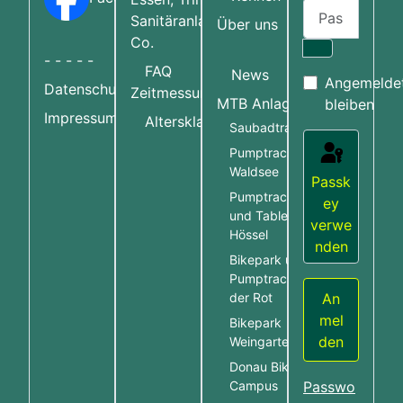
Passwort
Sanitäranlagen &
Über uns
Co.
Passwort an
- - - - -
FAQ
News
Angemelde
Datenschutzerklärung
Zeitmessung
MTB Anlagen
bleiben
Impressum
More about:
Altersklassen
Saubadtrail
Pumptrack Bad
Waldsee
Passk
Pumptrack Hössel
ey
und Table Line
verwe
Hössel
nden
Bikepark und
Pumptrack Rot an
An
der Rot
mel
Bikepark
den
Weingarten
Donau Bike
Campus
Passwo