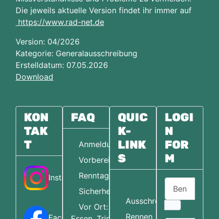
Die jeweils aktuelle Version findet ihr immer auf
https://www.rad-net.de
Version: 04/2026
Kategorie: Generalausschreibung
Erstelldatum: 07.05.2026
Download
KON
FAQ
QUIC
LOGI
TAK
K-
N
T
LINK
FOR
Anmeldung
S
M
Vorbereitung
Renntag
Instagram
Benutzername
Home
Sicherheit
Ausschreibungen
Vor Ort:
Rennen
Facebook
Essen, Trinken,