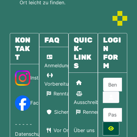
Ort leicht zu finden.
KON
FAQ
QUIC
LOGI
TAK
K-
N
T
LINK
FOR
S
M
Anmeldung
Instagram
Benutzername
Home
Vorbereitung
Renntag
Ausschreibungen
Facebook
Passwort
Sicherheit
Rennen
- - - - -
Vor Ort:
Über uns
Datenschutzerklärung
Passwort a