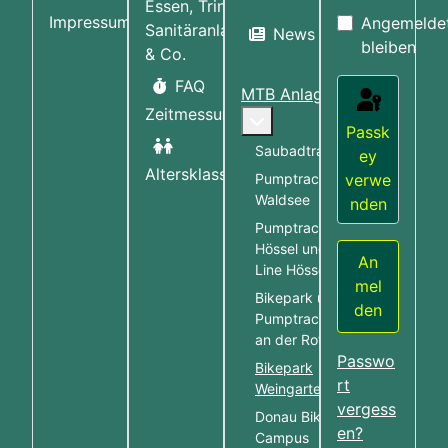
Essen, Trinken,
Impressum
Angemelde
Sanitäranlagen
News
bleiben
& Co.
FAQ
MTB Anlagen
Zeitmessung
More about: MTB Anlag
Passk
Saubadtrail
ey
Altersklassen
Pumptrack Bad
verwe
Waldsee
nden
Pumptrack
Hössel und Table
An
Line Hössel
mel
Bikepark und
den
Pumptrack Rot
an der Rot
Passwo
Bikepark
rt
Weingarten
vergess
Donau Bike
en?
Campus