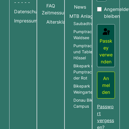
Passwort an
- - - - -
FAQ
News
Angemelde
Datenschutzerklärung
Zeitmessung
MTB Anlagen
bleiben
Impressum
More about:
Altersklassen
Saubadtrail
Pumptrack Bad
Waldsee
Passk
Pumptrack Hössel
ey
und Table Line
verwe
Hössel
nden
Bikepark und
Pumptrack Rot an
An
der Rot
mel
Bikepark
den
Weingarten
Donau Bike
Campus
Passwo
rt
vergess
en?