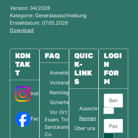
Version: 04/2026
Kategorie: Generalausschreibung
Erstelldatum: 07.05.2026
Download
KON
FAQ
QUIC
LOGI
TAK
K-
N
T
LINK
FOR
Anmeldung
S
M
Vorbereitung
Renntag
Instagram
Benutzername
Home
Sicherheit
Ausschreibungen
Vor Ort:
Rennen
Facebook
Essen, Trinken,
Passwort
Sanitäranlagen &
Über uns
Co.